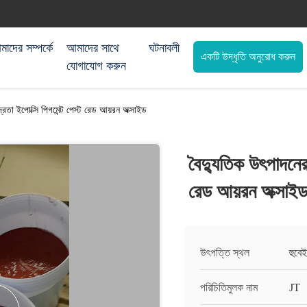
াদের সম্পর্কে
আমাদের সাথে
ঘটনাবলী
একটি উদ্ধৃতি অনুরোধ করুন
যোগাযোগ করুন
দ্রতা ইপোক্সি পিগমেন্ট পেস্ট রেড আয়রন অক্সাইড
বৈদ্যুতিক উৎপাদনের জ
রেড আয়রন অক্সাই
উৎপত্তি স্থল
হুবেই
পরিচিতিমুলক নাম
JT