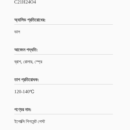
C21H24O4
অ্যাসিড প্রতিরোধের:
ভাল
আবেদন পদ্ধতি:
ব্রাশ, রোলার, স্প্রে
তাপ প্রতিরোধক:
120-140℃
পণ্যের নাম:
ইপোক্সি পিগমেন্ট পেস্ট