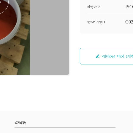
সাক্ষ্যদান
ISO
মডেল নম্বার
C0
আমাদের সাথে যো
এমএফ: