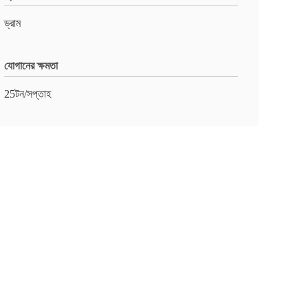
ড্রাম
যোগানের ক্ষমতা
25টন/সপ্তাহ