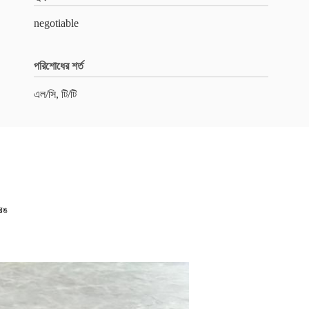
negotiable
পরিশোধের শর্ত
এল/সি, টি/টি
 রঙ