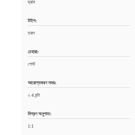
ড্রাম
টাইপ:
তরল
চেহারা:
পেস্ট
আরোগ্যকরণ সময়:
২ 4 ঘন্টা
মিশ্রণ অনুপাত:
1:1