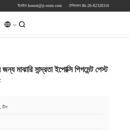
ইমেইল honest@jt-resin.com
টেলিফোন 86-20-82320316


ন্য মাঝারি সান্দ্রতা ইপোক্সি পিগমেন্ট পেস্ট
ড
, চীন