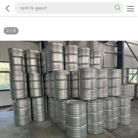
2
/
6