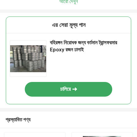
আরো দেখুন
এর সেরা মূল্য পান
বহিরঙ্গন নিরোধক জন্য বর্তমান ট্রান্সফরমার
Epoxy রজন ঢালাই
চালিয়ে
প্রস্তাবিত পণ্য