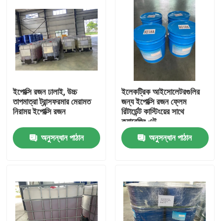
ইপোক্সি রজন ঢালাই, উচ্চ
ইলেকট্রিক আইসোলেটরগুলির
তাপমাত্রা ট্রান্সফরমার মেরামত
জন্য ইপোক্সি রজন ফ্লেম
নিরাময় ইপোক্সি রজন
রিটার্ডেন্ট কাস্টিংয়ের সাথে
ক্যারেজিং এন্ট
অনুসন্ধান পাঠান
অনুসন্ধান পাঠান
বাড়ি
পণ্য
আমাদের সম্পর্কে