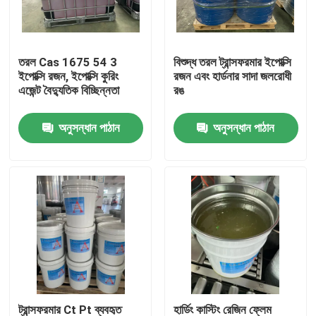
কারখানা ভ্রমণ
তরল Cas 1675 54 3
বিশুদ্ধ তরল ট্রান্সফরমার ইপোক্সি
ইপোক্সি রজন, ইপোক্সি কুরিং
রজন এবং হার্ডনার সাদা জলরোধী
মান নিয়ন্ত্রণ
এজেন্ট বৈদ্যুতিক বিচ্ছিন্নতা
রঙ
অনুসন্ধান পাঠান
অনুসন্ধান পাঠান
আমাদের সাথে যোগাযোগ করুন
খবর
সব ক্ষেত্রেই
উদ্ধৃতির জন্য আবেদন
ঘরের তাপমাত্রা নিরাময়কারী ইপক্সি রজন
ট্রান্সফরমার Ct Pt ব্যবহৃত
হার্ডিং কাস্টিং রেজিন ফ্লেম