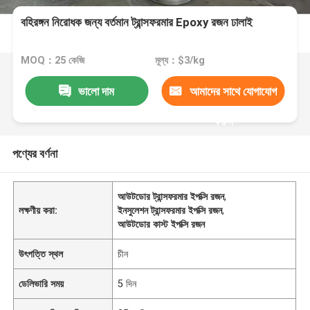
বহিরঙ্গন নিরোধক জন্য বর্তমান ট্রান্সফরমার Epoxy রজন ঢালাই
MOQ：25 কেজি
মূল্য：$3/kg
ভালো দাম
আমাদের সাথে যোগাযোগ
করুন
পণ্যের বর্ণনা
আউটডোর ট্রান্সফরমার ইপক্সি রজন
,
লক্ষণীয় করা:
ইনসুলেশন ট্রান্সফরমার ইপক্সি রজন
,
আউটডোর কাস্ট ইপক্সি রজন
উৎপত্তি স্থল
চীন
ডেলিভারি সময়
5 দিন