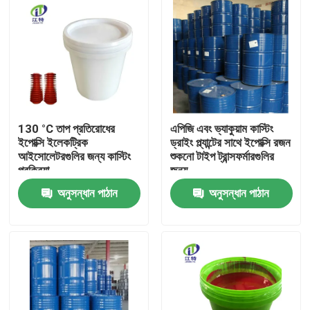
130 °C তাপ প্রতিরোধের
এপিজি এবং ভ্যাকুয়াম কাস্টিং
ইপোক্সি ইলেকট্রিক
ড্রাইং প্ল্যান্টের সাথে ইপোক্সি রজন
আইসোলেটরগুলির জন্য কাস্টিং
শুকনো টাইপ ট্রান্সফর্মারগুলির
প্রক্রিয়া
জন্য
অনুসন্ধান পাঠান
অনুসন্ধান পাঠান
বাড়ি
পণ্য
আমাদের সম্পর্কে