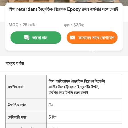
শিখা retardant বৈদ্যুতিক নিরোধক Epoxy রজন হার্ডনার সঙ্গে ঢালাই
MOQ：25 কেজি
মূল্য：$3/kg
ভালো দাম
আমাদের সাথে যোগাযোগ
করুন
পণ্যের বর্ণনা
শিখা প্রতিরোধক বৈদ্যুতিক নিরোধক ইপোক্সি
,
লক্ষণীয় করা:
কাস্টিং ইলেকট্রিক্যাল ইনসুলেটিং ইপক্সি
,
হার্ডনার দিয়ে ইপক্সি রজন ঢালাই
উৎপত্তি স্থল
চীন
ডেলিভারি সময়
5 দিন