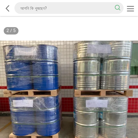
2
/
5