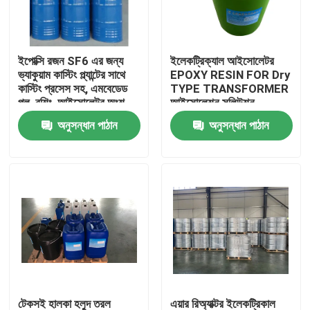
কারখানা ভ্রমণ
ইপোক্সি রজন SF6 এর জন্য
ইলেকট্রিক্যাল আইসোলেটর
ভ্যাকুয়াম কাস্টিং প্ল্যান্টের সাথে
EPOXY RESIN FOR Dry
মান নিয়ন্ত্রণ
কাস্টিং প্রসেস সহ, এমবেডেড
TYPE TRANSFORMER
পল, বুশিং, আইসোলেটর অংশ
আইসোলেশন সলিউশন
অনুসন্ধান পাঠান
অনুসন্ধান পাঠান
আমাদের সাথে যোগাযোগ করুন
খবর
সব ক্ষেত্রেই
উদ্ধৃতির জন্য আবেদন
ঘরের তাপমাত্রা নিরাময়কারী ইপক্সি রজন
টেকসই হালকা হলুদ তরল
এয়ার রিঅ্যাক্টর ইলেকট্রিকাল