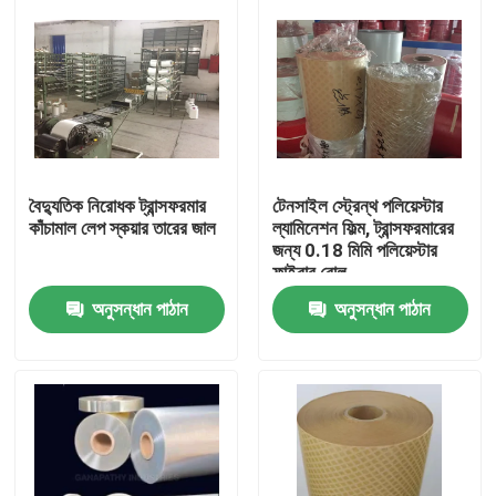
বৈদ্যুতিক নিরোধক ট্রান্সফরমার
টেনসাইল স্ট্রেন্থ পলিয়েস্টার
কাঁচামাল লেপ স্কয়ার তারের জাল
ল্যামিনেশন ফিল্ম, ট্রান্সফরমারের
জন্য 0.18 মিমি পলিয়েস্টার
ফাইবার রোল
অনুসন্ধান পাঠান
অনুসন্ধান পাঠান
বাড়ি
পণ্য
আমাদের সম্পর্কে