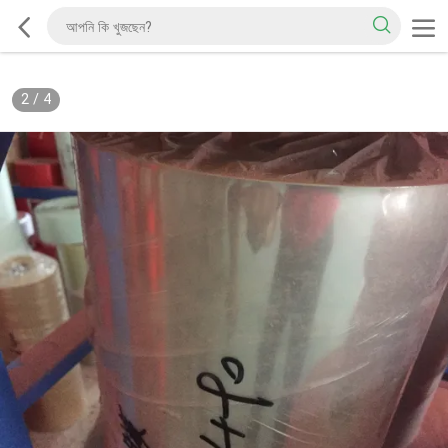
2
/
4