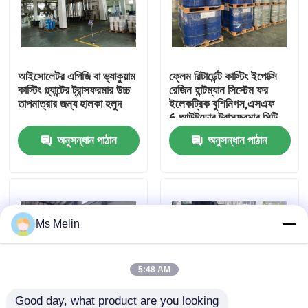
কারখানা ভ্রমণ
আইসোলেটর এপিজি বা ভ্যাকুয়াম
ফ্লেম রিটার্ডেন্ট কাস্টিং ইপোক্সি
মান নিয়ন্ত্রণ
কাস্টিং প্ল্যান্টের ট্রান্সফরমার উচ্চ
রেজিন হান্টম্যান সিস্টেম ফর
তাপমাত্রার জন্য হালকা হলুদ
ইলেকট্রিক বুশিনিগস,এসএফ
6,আউটডোর ট্রান্সফরমার সিটি
আমাদের সাথে যোগাযোগ করুন
পিটি
অনুসন্ধান পাঠান
অনুসন্ধান পাঠান
খবর
সব ক্ষেত্রেই
Ms Melin
উদ্ধৃতির জন্য আবেদন
5:48 AM
ঘরের তাপমাত্রা নিরাময়কারী ইপক্সি রজন
Good day, what product are you looking 