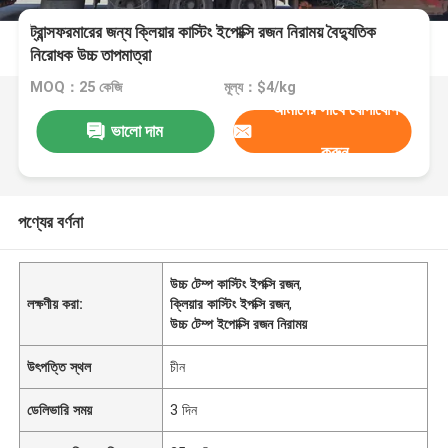
ট্রান্সফরমারের জন্য ক্লিয়ার কাস্টিং ইপোক্সি রজন নিরাময় বৈদ্যুতিক
নিরোধক উচ্চ তাপমাত্রা
MOQ：25 কেজি
মূল্য：$4/kg
আমাদের সাথে যোগাযোগ
ভালো দাম
করুন
পণ্যের বর্ণনা
উচ্চ টেম্প কাস্টিং ইপক্সি রজন
,
লক্ষণীয় করা:
ক্লিয়ার কাস্টিং ইপক্সি রজন
,
উচ্চ টেম্প ইপোক্সি রজন নিরাময়
উৎপত্তি স্থল
চীন
ডেলিভারি সময়
3 দিন