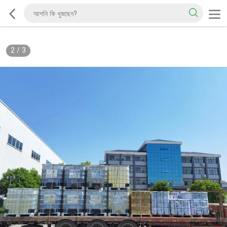
2
/
3