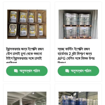
ট্রান্সফরমার জন্য ইপোক্সি রজন
স্বচ্ছ কাস্টিং ইপোক্সি রজন
যৌগ ঢালাই চুলা থেকে শুকনো
হার্ডেনার 2 ঘন্টা মিশ্রণ জন্য
টাইপ ট্রান্সফরমার সঙ্গে ঢালাই
APG মেশিন সঙ্গে মিশুক উপর
প্রক্রিয়া
মিশ্রণ
অনুসন্ধান পাঠান
অনুসন্ধান পাঠান
বাড়ি
পণ্য
আমাদের সম্পর্কে