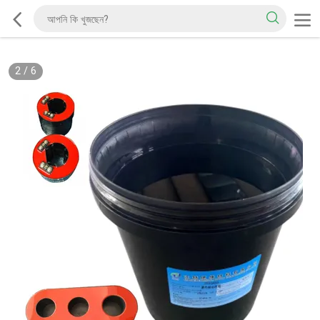
2
/
6