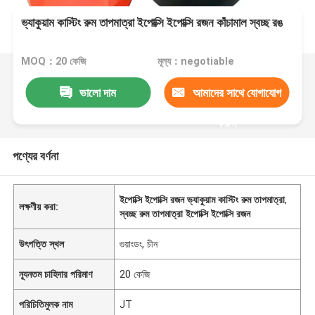
ভ্যাকুয়াম কাস্টিং রুম তাপমাত্রা ইপোক্সি ইপোক্সি রজন কাঁচামাল স্বচ্ছ রঙ
MOQ：20 কেজি
মূল্য：negotiable
ভালো দাম
আমাদের সাথে যোগাযোগ
করুন
পণ্যের বর্ণনা
ইপোক্সি ইপোক্সি রজন ভ্যাকুয়াম কাস্টিং রুম তাপমাত্রা
,
লক্ষণীয় করা:
স্বচ্ছ রুম তাপমাত্রা ইপোক্সি ইপোক্সি রজন
উৎপত্তি স্থল
গুয়াংডং, চীন
ন্যূনতম চাহিদার পরিমাণ
20 কেজি
পরিচিতিমুলক নাম
JT