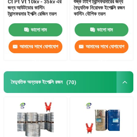
Ct Pt Vt 10kv - 35kv এর
শুষ্ক টাইপ ট্রান্সফরমারের জন্য
জন্য আউটডোর কাস্টিং
বৈদ্যুতিক নিরোধক ইপোক্সি রজন
ট্রান্সফরমার ইপক্সি রেজিন তরল
কাস্টিং যৌগিক তরল
ভালো দাম
ভালো দাম
আমাদের সাথে যোগাযোগ
আমাদের সাথে যোগাযোগ
করুন
করুন
বৈদ্যুতিক অন্তরক ইপোক্সি রজন
(70)