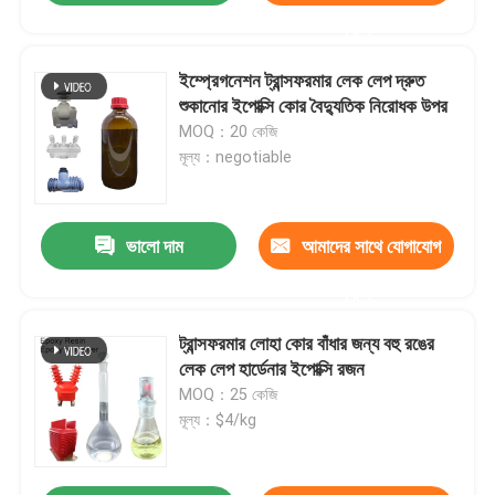
করুন
ইম্প্রেগনেশন ট্রান্সফরমার লেক লেপ দ্রুত
শুকানোর ইপোক্সি কোর বৈদ্যুতিক নিরোধক উপর
MOQ：20 কেজি
মূল্য：negotiable
ভালো দাম
আমাদের সাথে যোগাযোগ
করুন
ট্রান্সফরমার লোহা কোর বাঁধার জন্য বহু রঙের
লেক লেপ হার্ডেনার ইপোক্সি রজন
MOQ：25 কেজি
মূল্য：$4/kg