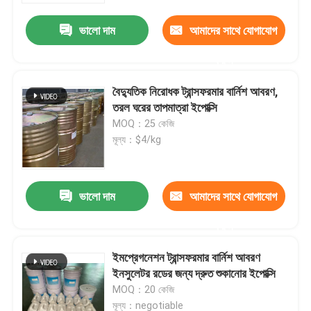
ভালো দাম
আমাদের সাথে যোগাযোগ
করুন
বৈদ্যুতিক নিরোধক ট্রান্সফরমার বার্নিশ আবরণ,
তরল ঘরের তাপমাত্রা ইপোক্সি
MOQ：25 কেজি
মূল্য：$4/kg
ভালো দাম
আমাদের সাথে যোগাযোগ
বাড়ি
করুন
ইমপ্রেগনেশন ট্রান্সফরমার বার্নিশ আবরণ
পণ্য
ইনসুলেটর রডের জন্য দ্রুত শুকানোর ইপোক্সি
MOQ：20 কেজি
আমাদের সম্পর্কে
মূল্য：negotiable